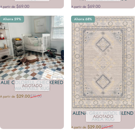
$69.00
$69.00
A partir de
A partir de
Ahorra 59%
Ahorra 68%
ALIE COLORFUL CHECKERED
AGOTADO
WASHABLE RUG
$29.00
$70.00
A partir de
Precio de oferta
Precio habitual
ALENA GRAY WOOL BLEND
AGOTADO
AREA RUG
$29.00
$90.00
A partir de
Precio de oferta
Precio habitual