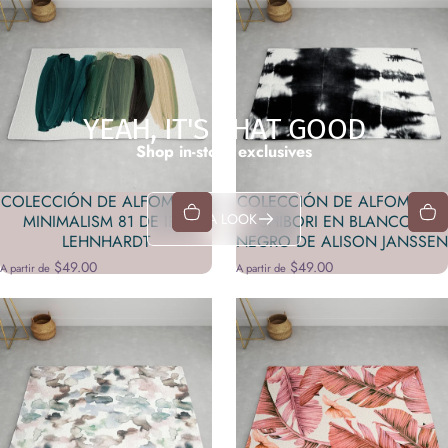
YEAH, IT'S THAT GOOD
Shop in-store exclusives
COLECCIÓN DE ALFOMBRAS
COLECCIÓN DE ALFOMBRAS
TAKE A LOOK
MINIMALISM 81 DE IRIS
SHIBORI EN BLANCO Y
LEHNHARDT
NEGRO DE ALISON JANSSEN
$49.00
$49.00
A partir de
A partir de