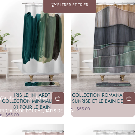
FILTRER ET TRIER
IRIS LEHNHARDT
COLLECTION ROMANA LILIC
Collections
Décor de bain
COLLECTION MINIMALISME
SUNRISE ET LE BAIN DE MER
81 POUR LE BAIN
$55.00
Du
RIDEAUX DE DOUCHE, TAPIS DE BAIN
$55.00
Du