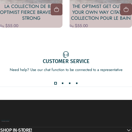
LA COLLECTION DE BAIN
THE OPTIMIST GET OUT OF
OPTIMIST FIERCE BRAVE AND
YOUR OWN WAY CITATION
STRONG
COLLECTION POUR LE BAIN
$55.00
$55.00
Du
Du
CUSTOMER SERVICE
Need help? Use our chat function to be connected to a representative
Decor Addict, LLC
SHOP IN-STORE!