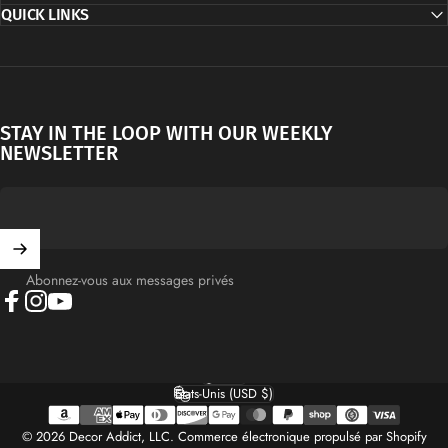
QUICK LINKS
STAY IN THE LOOP WITH OUR WEEKLY
NEWSLETTER
Abonnez-vous aux messages privés
Facebook
Instagram
YouTube
Français
Langue
États-Unis (USD $)
Pays/région
© 2026 Decor Addict, LLC.
Commerce électronique propulsé par Shopify