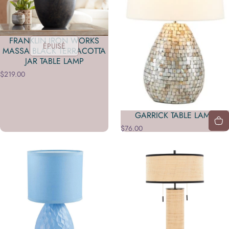
FRANKLIN IRON WORKS
ÉPUISÉ
MASSA BLACK TERRACOTTA
JAR TABLE LAMP
$219.00
GARRICK TABLE LAMP
$76.00