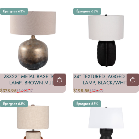
Prix promotionnel
Prix habituel
Prix promotionnel
Prix habituel
Épargnez 63%
Épargnez 63%
28X22" METAL BASE TABLE
24" TEXTURED JAGGED TABLE
LAMP, BROWN MULTI
LAMP, BLACK/WHITE
$378.95
$198.55
$1,023.17
$536.09
Prix promotionnel
Prix habituel
Prix promotionnel
Prix habituel
Épargnez 63%
Épargnez 63%