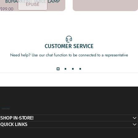
BUHARKENT TABLE LAMP
ÉPUISÉ
$99.00
CUSTOMER SERVICE
Need help? Use our chat function to be connected to a representative
Decor Addict, LLC
SHOP IN-STORE!
QUICK LINKS