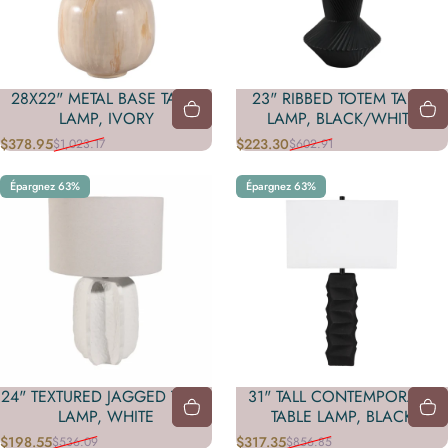
28X22" METAL BASE TABLE
23" RIBBED TOTEM TABLE
LAMP, IVORY
LAMP, BLACK/WHITE
$378.95
$223.30
$1,023.17
$602.91
Prix promotionnel
Prix habituel
Prix promotionnel
Prix habituel
Épargnez 63%
Épargnez 63%
24" TEXTURED JAGGED TABLE
31" TALL CONTEMPORARY
LAMP, WHITE
TABLE LAMP, BLACK
$198.55
$317.35
$536.09
$856.85