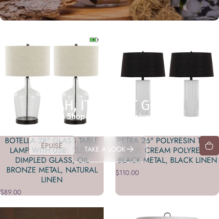
YEAH, IT'S THAT GOOD
Shop in-store exclusives
BOTELLA 28" GLASS TABLE
PETRA 26" POLYRESIN TABLE
ÉPUISÉ
TAKE A LOOK
LAMP WITH USB: CLEAR
LAMP: CREAM POLYRESIN,
DIMPLED GLASS, OIL
BLACK METAL, BLACK LINEN
BRONZE METAL, NATURAL
$110.00
LINEN
$89.00