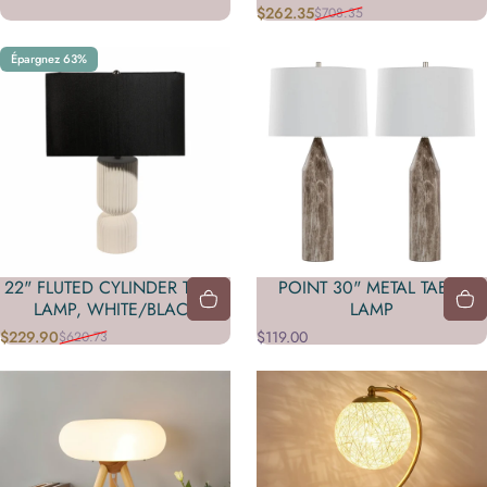
$262.35
$708.35
Prix promotionnel
Prix habituel
Épargnez 63%
22" FLUTED CYLINDER TABLE
POINT 30" METAL TABLE
LAMP, WHITE/BLACK
LAMP
$229.90
$119.00
$620.73
Prix promotionnel
Prix habituel