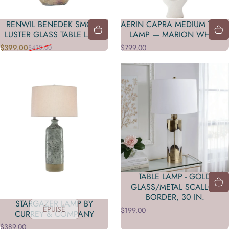
RENWIL BENEDEK SMOKE
AERIN CAPRA MEDIUM TABLE
LUSTER GLASS TABLE LAMP
LAMP — MARION WHITE
$399.00
$799.00
$438.00
Prix promotionnel
Prix habituel
TABLE LAMP - GOLD
GLASS/METAL SCALLOP
BORDER, 30 IN.
STARGAZER LAMP BY
ÉPUISÉ
$199.00
CURREY & COMPANY
$389.00