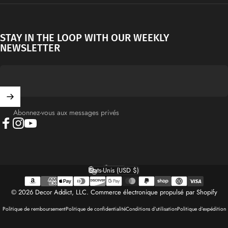
STAY IN THE LOOP WITH OUR WEEKLY
NEWSLETTER
Abonnez-vous aux messages privés
Facebook
Instagram
YouTube
Français
Langue
États-Unis (USD $)
Pays/région
© 2026 Decor Addict, LLC.
Commerce électronique propulsé par Shopify
Politique de remboursement
Politique de confidentialité
Conditions d’utilisation
Politique d’expédition