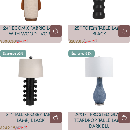
24" ECOMIX FABRIC LAMP
28" TOTEM TABLE LAMP,
WITH WOOD, IVORY
BLACK
$300.30
$289.85
$810.81
$782.60
Prix promotionnel
Prix habituel
Prix promotionnel
Prix habituel
Épargnez 63%
Épargnez 63%
31" TALL KNOBBY TABLE
29X17" FROSTED GLASS
LAMP, BLACK
TEARDROP TABLE LAMP,
DARK BLU
$249.15
$672.71
Prix promotionnel
Prix habituel