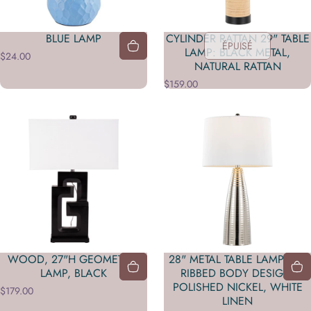
BLUE LAMP
CYLINDER RATTAN 29" TABLE
ÉPUISÉ
LAMP: BLACK METAL,
$24.00
NATURAL RATTAN
$159.00
WOOD, 27"H GEOMETRIC
28" METAL TABLE LAMPS FT.
LAMP, BLACK
RIBBED BODY DESIGN:
POLISHED NICKEL, WHITE
$179.00
LINEN