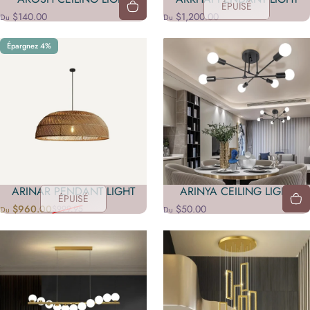
ÉPUISÉ
$140.00
$1,200.00
Du
Du
Épargnez 4%
ARINAR PENDANT LIGHT
ARINYA CEILING LIGHT
ÉPUISÉ
$960.00
$50.00
$999.95
Du
Du
Prix promotionnel
Prix habituel