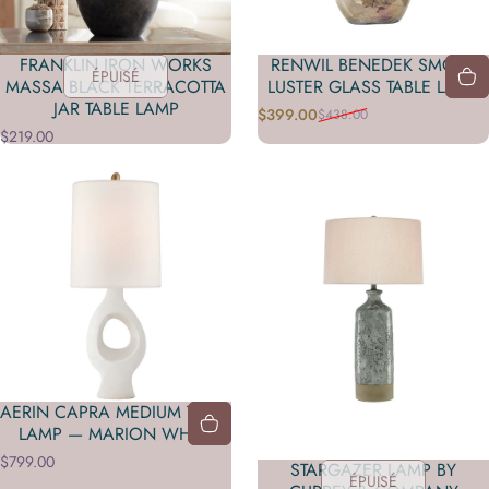
FRANKLIN IRON WORKS
RENWIL BENEDEK SMOKE
ÉPUISÉ
MASSA BLACK TERRACOTTA
LUSTER GLASS TABLE LAMP
JAR TABLE LAMP
$399.00
$438.00
Prix promotionnel
Prix habituel
$219.00
AERIN CAPRA MEDIUM TABLE
LAMP — MARION WHITE
$799.00
STARGAZER LAMP BY
ÉPUISÉ