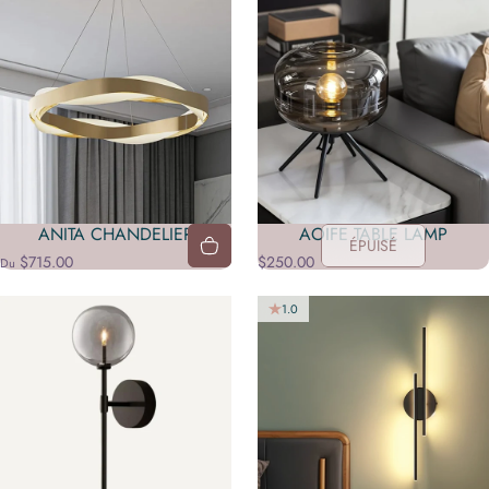
ANITA CHANDELIER
AOIFE TABLE LAMP
ÉPUISÉ
$715.00
$250.00
Du
1.0