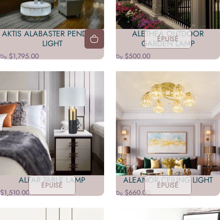
AKTIS ALABASTER PENDANT
ALETHEA OUTDOOR
ÉPUISÉ
LIGHT
GARDEN LAMP
$1,795.00
$500.00
Du
Du
ALFAR TABLE LAMP
ALEANOR CEILING LIGHT
ÉPUISÉ
ÉPUISÉ
$1,510.00
$660.00
Du