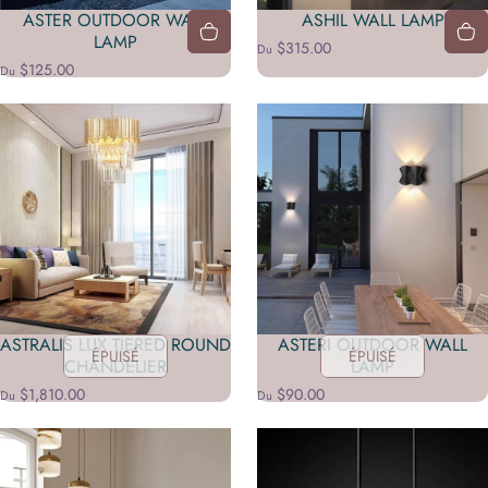
ASTER OUTDOOR WALL
ASHIL WALL LAMP
LAMP
$315.00
Du
$125.00
Du
ASTRALIS LUX TIERED ROUND
ASTERI OUTDOOR WALL
ÉPUISÉ
ÉPUISÉ
CHANDELIER
LAMP
$1,810.00
$90.00
Du
Du