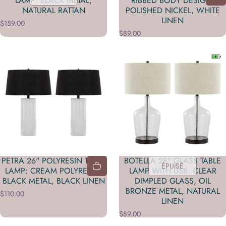
LAMP: BLACK METAL,
RIBBED BODY DESIGN:
NATURAL RATTAN
POLISHED NICKEL, WHITE
LINEN
$159.00
$89.00
PETRA 26" POLYRESIN TABLE
BOTELLA 28" GLASS TABLE
ÉPUISÉ
LAMP: CREAM POLYRESIN,
LAMP WITH USB: CLEAR
BLACK METAL, BLACK LINEN
DIMPLED GLASS, OIL
BRONZE METAL, NATURAL
$110.00
LINEN
$89.00