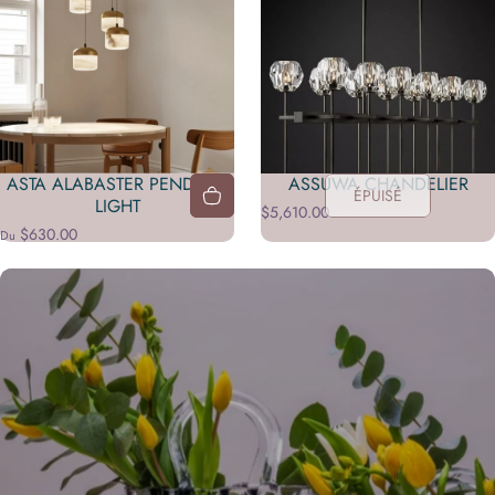
ASTA ALABASTER PENDANT
ASSUWA CHANDELIER
ÉPUISÉ
LIGHT
$5,610.00
$630.00
Du