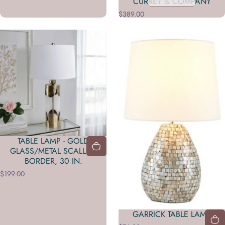
CURREY & COMPANY
$389.00
TABLE LAMP - GOLD
GLASS/METAL SCALLOP
BORDER, 30 IN.
$199.00
GARRICK TABLE LAMP