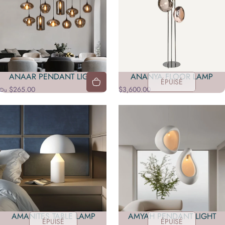
ANAAR PENDANT LIGHT
ANANYA FLOOR LAMP
ÉPUISÉ
$265.00
$3,600.00
Du
AMANITES TABLE LAMP
AMYAH PENDANT LIGHT
ÉPUISÉ
ÉPUISÉ