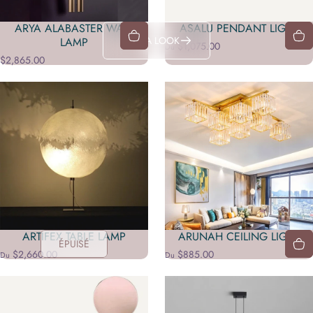
ARYA ALABASTER WALL
ASALU PENDANT LIGHT
TAKE A LOOK
LAMP
$1,075.00
Du
$2,865.00
ARTIFEX TABLE LAMP
ARUNAH CEILING LIGHT
ÉPUISÉ
$2,660.00
$885.00
Du
Du