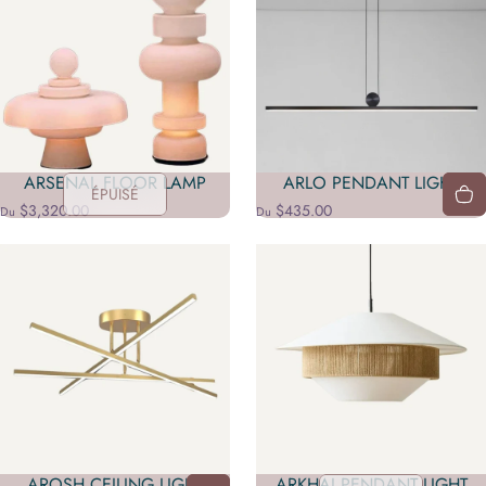
ARSENAL FLOOR LAMP
ARLO PENDANT LIGHT
ÉPUISÉ
$3,320.00
$435.00
Du
Du
AROSH CEILING LIGHT
ARKHAI PENDANT LIGHT