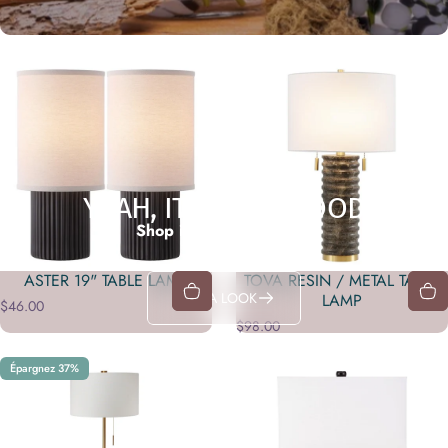
YEAH, IT'S THAT GOOD
Shop in-store exclusives
ASTER 19" TABLE LAMP
TOVA RESIN / METAL TABLE
TAKE A LOOK
LAMP
$46.00
$98.00
Épargnez 37%