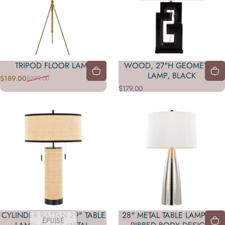
TRIPOD FLOOR LAMP
WOOD, 27"H GEOMETRIC
LAMP, BLACK
$189.00
$299.00
Prix promotionnel
Prix habituel
$179.00
CYLINDER RATTAN 29" TABLE
28" METAL TABLE LAMPS FT.
ÉPUISÉ